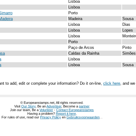
Lisboa
Lisboa
Simarro
Porto
Madeira
Madeira
Sousa
Lisboa
Dias
Lisboa
Lopes
Lisboa
Monteir
Porto
Paço de Arcos
Pinto
usa
Caldas da Rainha
Simões
a
Lisboa
a
Lisboa
Sousa
nt to add, edit or complete your information? Do it on-line,
click here
, and we 
© Europeanstamps.net, All rights reserved.
Visit
Our Story
, Be an
Advertiser
, Become a
partner
Join our team, Be a
Volunteer
-
Contact Europeanstamps
Having a problem?
Report it here
.
For rules of use, read our
Privacy Policy
en
Gebruiksvoorwaarden
. .
ホームページ
グッチ 公式ページ
グッチ 公式 通販
グッチ 公式 財布
グッチ 公
チ 店舗 東京
グッチ 店舗 大阪
グッチ 店舗 池袋
グッチ 店舗 兵庫
グッチ 店
長財布 レディース
グッチ 長財布 メンズ
グッチ 長財布 コピー
グッチ 長財布