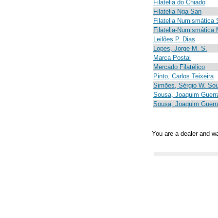
Filatelia do Chiado
Filatelia Nga San
Filatelia Numismática 
Filatelia-Numismática 
Leilões P. Dias
Lopes, Jorge M. S.
Marca Postal
Mercado Filatélico
Pinto, Carlos Teixeira
Simões, Sérgio W. So
Sousa, Joaquim Guerr
Sousa, Joaquim Guerr
You are a dealer and wa
グッチ 鞄
グッチ 名古屋
グッチ 名刺入れ
グッチ 化粧ポーチ
グッチ 公式
ッチ 店舗 神奈川
グッチ 店舗 神戸
グッチ 店舗 埼玉
グッチ 店舗 福岡
グッ
長財布 人気
グッチ 長財布 黒
グッチ 長財布 赤
グッチ 長財布 白
グッチ 