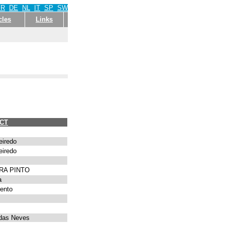
FR
DE
NL
IT
SP
SW
cles
Links
CT
eiredo
eiredo
RA PINTO
a
ento
 das Neves