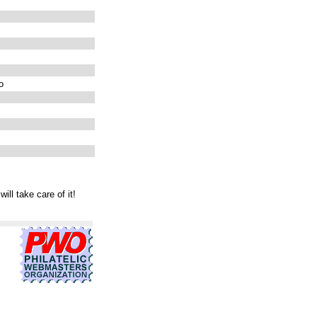
o
will take care of it!
式 カタログ
グッチ 公式
グッチ 革靴
グッチ 定期入れ
グッチ 店舗 仙台
グ
舗
グッチ 店舗
グッチ 大阪
グッチ 長財布 中古
グッチ 長財布 新作
グッチ
 アウトレット
グッチ 長財布
グッチ 長財布
グッチ 財布 中古
グッチ 財布 値