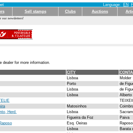
et
Language:
EN
ers
Sell stamps
Clubs
Auctions
Arti
r our newsletters!
e dealer for more information.
CITY
CONTA
Lisboa
Molder
Porto
de Figu
Lisboa
de Figu
Lisboa
Alberto
TELIE
TEIXEI
ira
Matosinhos
Coimbr
to, Herd.
Lisboa
Sacram
Figueira da Foz
Paiva
 Raposo
Esq. Oeiras
Raposo
Lisboa
Barata