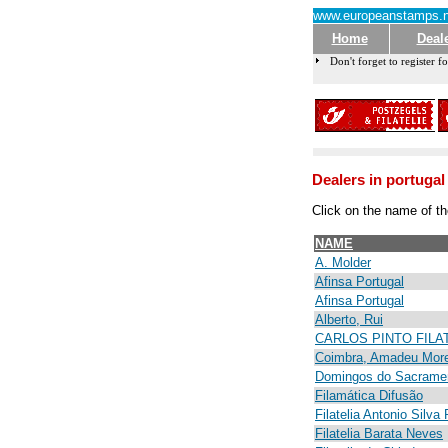
www.europeanstamps.n
Home
Deal
Don't forget to register fo
Dealers in portugal
Click on the name of th
NAME
A. Molder
Afinsa Portugal
Afinsa Portugal
Alberto, Rui
CARLOS PINTO FILA
Coimbra, Amadeu More
Domingos do Sacramen
Filamática Difusão
Filatelia Antonio Silva
Filatelia Barata Neves