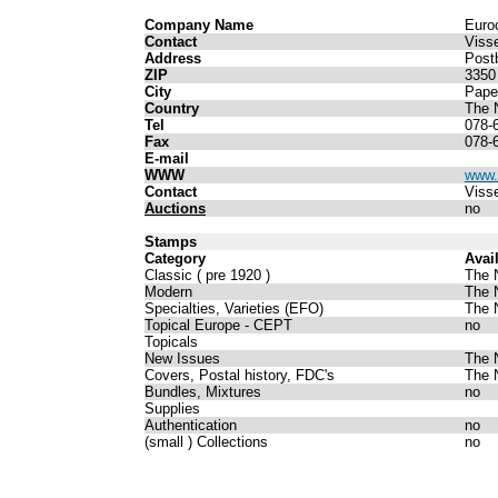
Company Name
Euroc
Contact
Visse
Address
Post
ZIP
3350
City
Pape
Country
The 
Tel
078-
Fax
078-
E-mail
WWW
www.
Contact
Viss
Auctions
no
Stamps
Category
Avai
Classic ( pre 1920 )
The 
Modern
The 
Specialties, Varieties (EFO)
The 
Topical Europe - CEPT
no
Topicals
New Issues
The 
Covers, Postal history, FDC's
The 
Bundles, Mixtures
no
Supplies
Authentication
no
(small ) Collections
no