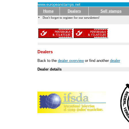
www.europeanstamps.net
Home
Dealers
Sell stamps
Don't forget to register for our newsletters!
Dealers
Back to the
dealer overview
or find another
dealer
Dealer details