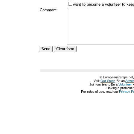
want to become a volunteer to keep 
Comment:
© Europeanstamps.net, A
Visit
Our Story
, Be an
Adver
Join our team, Be a
Volunteer
Having a problem
For rules of use, read our
Privacy Po
グッチ 鞄
グッチ 名古屋
グッチ 名刺入れ
グッチ 化粧ポーチ
グッチ 公式
グッチ 公式
グッチ 革靴
グッチ 定期入れ
グッチ 店舗 仙台
グッチ 店舗 神
阪
グッチ 店舗 池袋
グッチ 店舗 兵庫
グッチ 店舗
グッチ 店舗
グッチ 大阪
布 赤
グッチ 長財布 白
グッチ 長財布 レディース
グッチ 長財布 メンズ
グ
中古
グッチ 財布 値段
グッチ 財布 楽天
グッチ 財布 一覧
グッチ 財布 修理
グッチ 財布 価格
グッチ 財布 価格
グッチ 財布 人気
グッチ 財布 激安
グッ
布 レディース 人気
グッチ 財布 レディース 人気
グッチ 財布 レディース 
レディース ピンク
グッチ 財布 レディース アウトレット
グッチ 財布 レディ