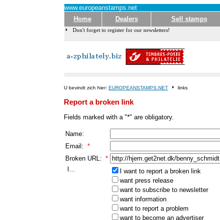
www.europeanstamps.net
Home
Dealers
Sell stamps
Don't forget to register for our newsletters!
U bevindt zich hier:
EUROPEANSTAMPS.NET
links
Report a broken link
Fields marked with a "*" are obligatory.
Name:
Email:
*
Broken URL:
*
I...
I want to report a broken link
want press release
want to subscribe to newsletter
want information
want to report a problem
want to become an advertiser