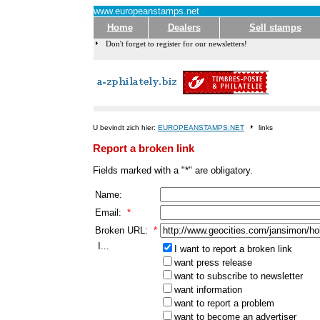
www.europeanstamps.net
Home
Dealers
Sell stamps
Don't forget to register for our newsletters!
U bevindt zich hier:
EUROPEANSTAMPS.NET
links
Report a broken link
Fields marked with a "*" are obligatory.
Name:
Email:
*
Broken URL:
*
I...
I want to report a broken link
want press release
want to subscribe to newsletter
want information
want to report a problem
want to become an advertiser