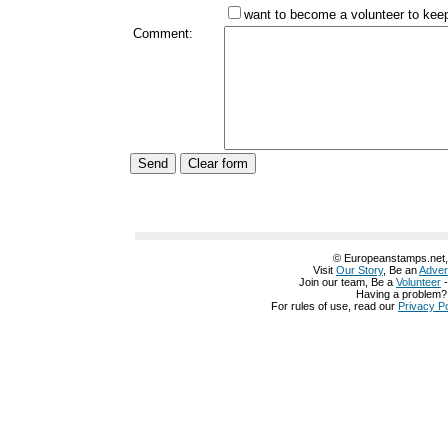
want to become a volunteer to keep 
Comment:
© Europeanstamps.net, A
Visit
Our Story
, Be an
Adver
Join our team, Be a
Volunteer
Having a problem
For rules of use, read our
Privacy Po
グッチ 鞄
グッチ 名古屋
グッチ 名刺入れ
グッチ 化粧ポーチ
グッチ 公式
グッチ 公式
グッチ 革靴
グッチ 定期入れ
グッチ 店舗 仙台
グッチ 店舗 神
阪
グッチ 店舗 池袋
グッチ 店舗 兵庫
グッチ 店舗
グッチ 店舗
グッチ 大阪
布 赤
グッチ 長財布 白
グッチ 長財布 レディース
グッチ 長財布 メンズ
グ
中古
グッチ 財布 値段
グッチ 財布 楽天
グッチ 財布 一覧
グッチ 財布 修理
グッチ 財布 価格
グッチ 財布 価格
グッチ 財布 人気
グッチ 財布 激安
グッ
布 レディース 人気
グッチ 財布 レディース 人気
グッチ 財布 レディース 
レディース ピンク
グッチ 財布 レディース アウトレット
グッチ 財布 レディ