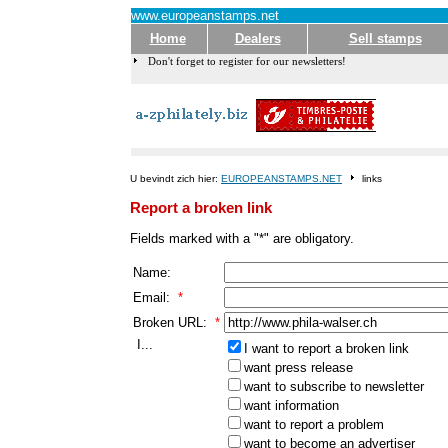
www.europeanstamps.net
Home
Dealers
Sell stamps
Don't forget to register for our newsletters!
U bevindt zich hier:
EUROPEANSTAMPS.NET
links
Report a broken link
Fields marked with a "*" are obligatory.
Name:
Email:
*
Broken URL:
*
I...
I want to report a broken link
want press release
want to subscribe to newsletter
want information
want to report a problem
want to become an advertiser