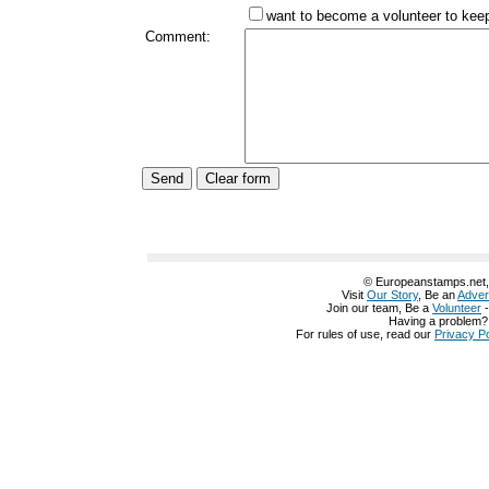
want to become a volunteer to keep 
Comment:
© Europeanstamps.net, A
Visit
Our Story
, Be an
Adver
Join our team, Be a
Volunteer
Having a problem
For rules of use, read our
Privacy Po
グッチ 鞄
グッチ 名古屋
グッチ 名刺入れ
グッチ 化粧ポーチ
グッチ 公式
グッチ 公式
グッチ 革靴
グッチ 定期入れ
グッチ 店舗 仙台
グッチ 店舗 神
阪
グッチ 店舗 池袋
グッチ 店舗 兵庫
グッチ 店舗
グッチ 店舗
グッチ 大阪
布 赤
グッチ 長財布 白
グッチ 長財布 レディース
グッチ 長財布 メンズ
グ
中古
グッチ 財布 値段
グッチ 財布 楽天
グッチ 財布 一覧
グッチ 財布 修理
グッチ 財布 価格
グッチ 財布 価格
グッチ 財布 人気
グッチ 財布 激安
グッ
布 レディース 人気
グッチ 財布 レディース 人気
グッチ 財布 レディース 
レディース ピンク
グッチ 財布 レディース アウトレット
グッチ 財布 レディ