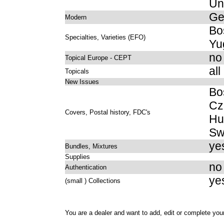
Un
Ge
Modern
Bo
Specialties, Varieties (EFO)
Yu
no
Topical Europe - CEPT
all
Topicals
New Issues
Bo
Cz
Covers, Postal history, FDC's
Hu
Sw
ye
Bundles, Mixtures
Supplies
no
Authentication
ye
(small ) Collections
You are a dealer and want to add, edit or complete your