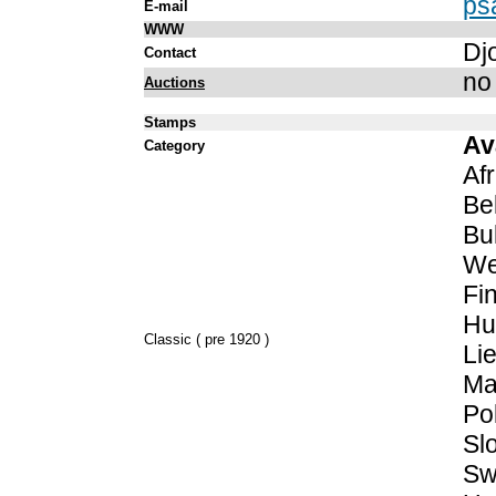
ps
E-mail
WWW
Dj
Contact
no
Auctions
Stamps
Av
Category
Afr
Be
Bu
We
Fi
Hu
Classic ( pre 1920 )
Li
Ma
Po
Sl
Sw