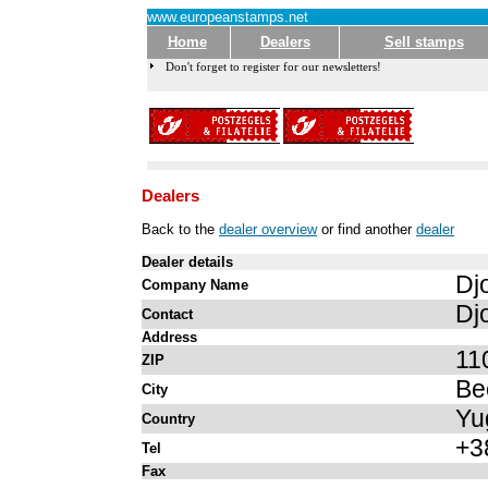
www.europeanstamps.net
Home
Dealers
Sell stamps
Don't forget to register for our newsletters!
Dealers
Back to the
dealer overview
or find another
dealer
Dealer details
Dj
Company Name
Dj
Contact
Address
11
ZIP
Be
City
Yu
Country
+3
Tel
Fax