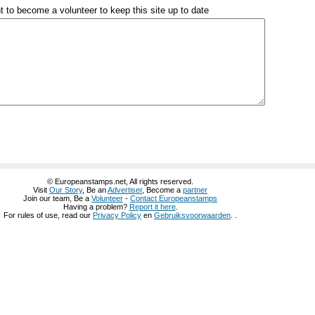
t to become a volunteer to keep this site up to date
© Europeanstamps.net, All rights reserved.
Visit
Our Story
, Be an
Advertiser
, Become a
partner
Join our team, Be a
Volunteer
-
Contact Europeanstamps
Having a problem?
Report it here
.
For rules of use, read our
Privacy Policy
en
Gebruiksvoorwaarden
. .
ホームページ
グッチ 公式ページ
グッチ 公式 通販
グッチ 公式 財布
グッチ 公
チ 店舗 東京
グッチ 店舗 大阪
グッチ 店舗 池袋
グッチ 店舗 兵庫
グッチ 店
長財布 レディース
グッチ 長財布 メンズ
グッチ 長財布 コピー
グッチ 長財布
014 メンズ
グッチ 財布 新作 2014
グッチ 財布 新作
グッチ 財布 通販
グッチ
チ 財布 レディース 人気
グッチ 財布 レディース 人気
グッチ 財布 レディー
グッチ 財布 レディース Amazon
グッチ 財布 レディース 2014
グッチ 財布 
ンズ 人気
グッチ 財布 メンズ 二つ折り
グッチ 財布 メンズ 長財布
グッチ 財
グッチ 財布 メンズ
グッチ 財布 メンズ
グッチ 財布 ピンク
グッチ 財布 ハー