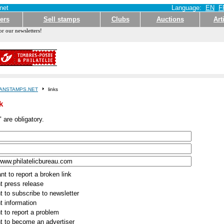
net
Language:
EN
F
ers
Sell stamps
Clubs
Auctions
Art
or our newsletters!
ANSTAMPS.NET
links
k
 are obligatory.
nt to report a broken link
t press release
t to subscribe to newsletter
t information
t to report a problem
t to become an advertiser