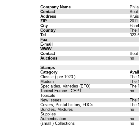
Company Name
Phila
Contact
Bout
Address
Krui
ZIP
2011
City
Haar
Country
The 
Tel
023-
Fax
E-mail
WWW
Contact
Bout
Auctions
no
Stamps
Category
Avai
Classic ( pre 1920 )
The 
Modern
The 
Specialties, Varieties (EFO)
The 
Topical Europe - CEPT
no
Topicals
New Issues
The 
Covers, Postal history, FDC's
The 
Bundles, Mixtures
no
Supplies
Authentication
no
(small ) Collections
no