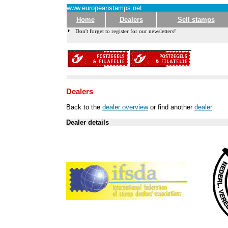
www.europeanstamps.net
Home
Dealers
Sell stamps
Don't forget to register for our newsletters!
Dealers
Back to the
dealer overview
or find another
dealer
Dealer details