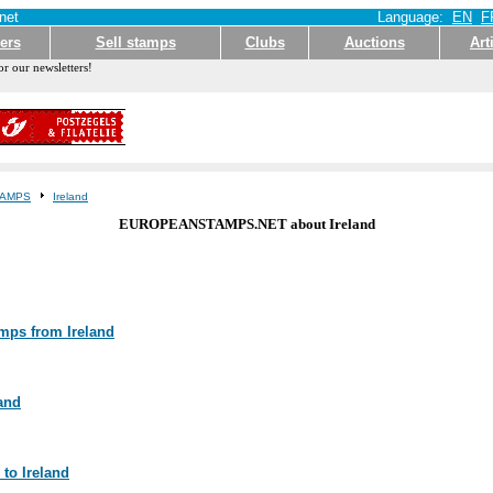
net
Language:
EN
F
ers
Sell stamps
Clubs
Auctions
Art
or our newsletters!
AMPS
Ireland
EUROPEANSTAMPS.NET about Ireland
amps from Ireland
land
 to Ireland