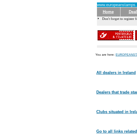
www.europeanstamps.
Home
Deal
Don't forget to register f
You are here:
EUROPEANST
All dealers in Ireland
Dealers that trade st
Clubs situated in Ire
Go to all links related